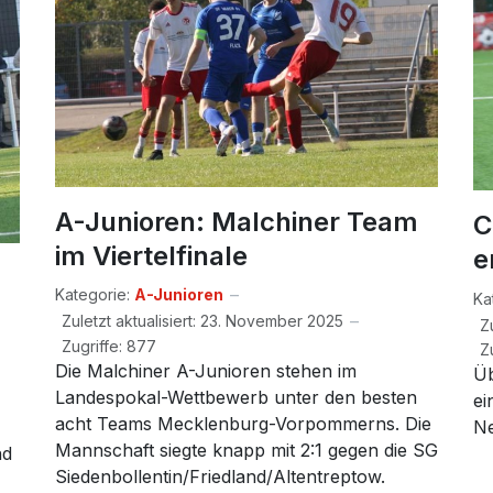
A-Junioren: Malchiner Team
C
im Viertelfinale
e
Kategorie:
A-Junioren
Ka
Zuletzt aktualisiert: 23. November 2025
Z
Zugriffe: 877
Z
Die Malchiner A-Junioren stehen im
Üb
Landespokal-Wettbewerb unter den besten
ei
acht Teams Mecklenburg-Vorpommerns. Die
N
Mannschaft siegte knapp mit 2:1 gegen die SG
nd
Siedenbollentin/Friedland/Altentreptow.