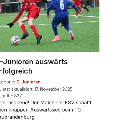
-Junioren auswärts
rfolgreich
tegorie:
C-Junioren
uletzt aktualisiert: 17. November 2025
ugriffe: 827
erraschend! Der Malchiner FSV schafft
nen knappen Auswärtssieg beim FC
eubrandenburg.