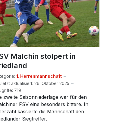
SV Malchin stolpert in
riedland
tegorie:
1. Herrenmannschaft
uletzt aktualisiert: 26. Oktober 2025
ugriffe: 719
e zweite Saisonniederlage war für den
lchiner FSV eine besonders bittere. In
erzahl kassierte die Mannschaft den
iedländer Siegtreffer.