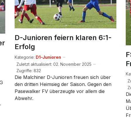
D-Junioren feiern klaren 6:1-
er
Erfolg
F
Kategorie:
D1-Junioren
F
Zuletzt aktualisiert: 02. November 2025
Zugriffe: 832
Ka
Die Malchiner D-Junioren freuen sich über
Z
SG
den dritten Heimsieg der Saison. Gegen den
Z
Pasewalker FV überzeugte vor allem die
Di
Abwehr.
Ma
.
Üb
Fr