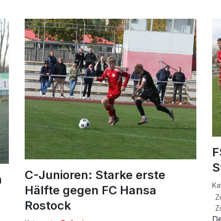
F
S
C-Junioren: Starke erste
n
Ka
Hälfte gegen FC Hansa
Z
Rostock
Z
De