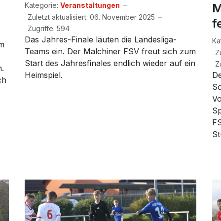
M
Kategorie:
Veranstaltungen
Zuletzt aktualisiert: 06. November 2025
f
Zugriffe: 594
Das Jahres-Finale läuten die Landesliga-
Ka
Am
Teams ein. Der Malchiner FSV freut sich zum
Z
Start des Jahresfinales endlich wieder auf ein
Z
n.
Heimspiel.
De
ch
So
Vo
Sp
FS
St