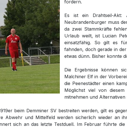
fordern.
Es ist ein Drahtseil-Akt: 
Neubrandenburger muss der 
da zwei Stammkräfte fehle
Urlaub weilt, ist Lucian Pe
einsatzfähig. So gilt es f
fahnden, doch gerade in der 
etwas dünn. Bisher konnte d
Die Ergebnisse können si
Malchiner Elf in der Vorbere
die Peenestädter einen kamp
Möglichst viel von diesem
mitnehmen und Alternativen
ie 1919er beim Demminer SV bestreiten werden, gilt es g
re Abwehr und Mittelfeld werden sicherlich wieder an i
nnert sich an das letzte Testduell. Im Februar führte di