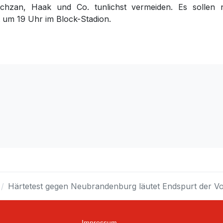
chzan, Haak und Co. tunlichst vermeiden. Es sollen 
t um 19 Uhr im Block-Stadion.
. FC Neubrandenburg
Härtetest gegen Neubrandenburg läutet Endspurt der Vo
Impressum