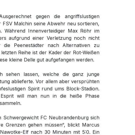
Ausgerechnet gegen die angriffslustigen
FSV Malchin seine Abwehr neu sortieren,
n. Während Innenverteidiger Max Röhr im
ters aufgrund einer Verletzung noch nicht
ür die Peenestädter nach Alternativen zu
letzten Reihe ist der Kader der Rot-Weißen
iese kleine Delle gut aufgefangen werden.
ch sehen lassen, welche die ganz junge
itung ablieferte. Vor allem aber versprühten
feslustigen Spirit rund ums Block-Stadion.
 Esprit will man nun in die heiße Phase
 sammeln.
egen Schwergewicht FC Neubrandenburg sich
hre Grenzen gehen müssen“, blickt Marcus
e Nawotke-Elf nach 30 Minuten mit 5:0. Ein