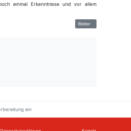
noch einmal Erkenntnisse und vor allem
Nächster Beitrag: FSV Malch
Weiter
rbereitung ein
Datenschutzerklärung
Kontakt