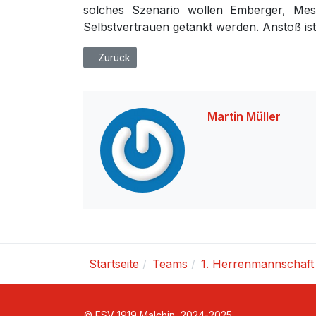
solches Szenario wollen Emberger, Mes
Selbstvertrauen getankt werden. Anstoß is
Vorheriger Beitrag: Testspiel-Dämpfer gegen 1
Zurück
Martin Müller
Startseite
Teams
1. Herrenmannschaft
© FSV 1919 Malchin, 2024-2025