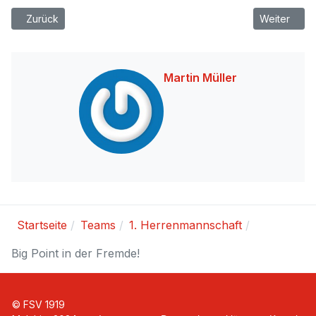
Vorheriger Beitrag: Schwere Prüfung für den FSV Malchin: SV B
Nächster Be
Zurück
Weiter
Martin Müller
Startseite
Teams
1. Herrenmannschaft
Big Point in der Fremde!
© FSV 1919