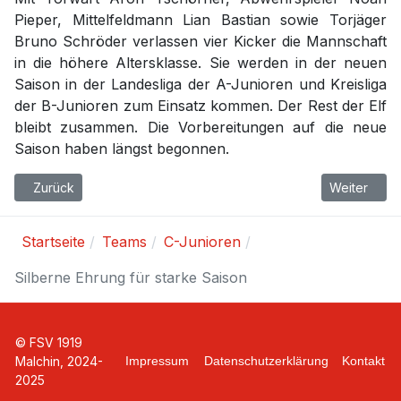
Pieper, Mittelfeldmann Lian Bastian sowie Torjäger
Bruno Schröder verlassen vier Kicker die Mannschaft
in die höhere Altersklasse. Sie werden in der neuen
Saison in der Landesliga der A-Junioren und Kreisliga
der B-Junioren zum Einsatz kommen. Der Rest der Elf
bleibt zusammen. Die Vorbereitungen auf die neue
Saison haben längst begonnen.
Vorheriger Beitrag: C-Junioren vs Hansa Rostock (w) 3:1
Nächster Be
Zurück
Weiter
Startseite
Teams
C-Junioren
Silberne Ehrung für starke Saison
© FSV 1919
Malchin, 2024-
Impressum
Datenschutzerklärung
Kontakt
2025