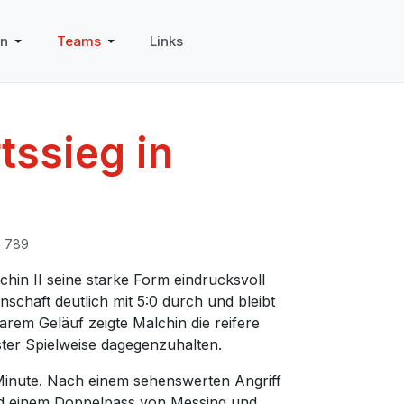
in
Teams
Links
tssieg in
: 789
chin II seine starke Form eindrucksvoll
schaft deutlich mit 5:0 durch und bleibt
arem Geläuf zeigte Malchin die reifere
ter Spielweise dagegenzuhalten.
Minute. Nach einem sehenswerten Angriff
 und einem Doppelpass von Messing und