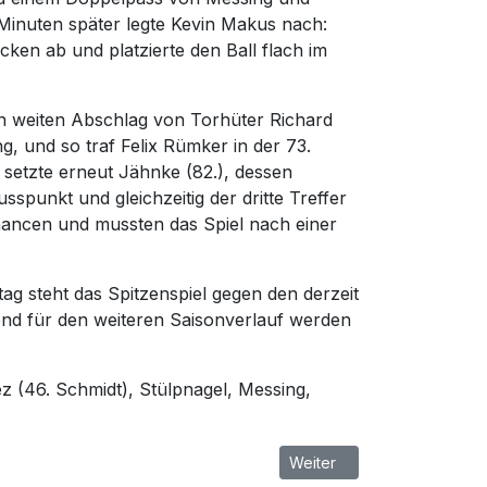
 Minuten später legte Kevin Makus nach:
en ab und platzierte den Ball flach im
n weiten Abschlag von Torhüter Richard
g, und so traf Felix Rümker in der 73.
setzte erneut Jähnke (82.), dessen
spunkt und gleichzeitig der dritte Treffer
ancen und mussten das Spiel nach einer
g steht das Spitzenspiel gegen den derzeit
nd für den weiteren Saisonverlauf werden
 (46. Schmidt), Stülpnagel, Messing,
Nächster Beitrag: FSV Malch
Weiter