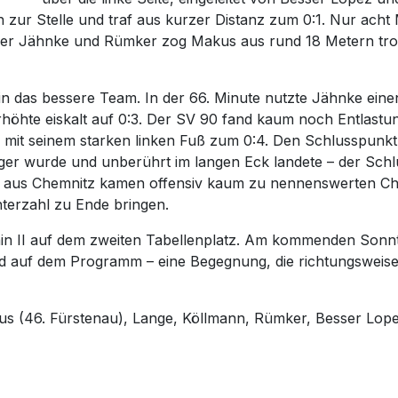
 zur Stelle und traf aus kurzer Distanz zum 0:1. Nur acht
er Jähnke und Rümker zog Makus aus rund 18 Metern trock
n das bessere Team. In der 66. Minute nutzte Jähnke eine
rhöhte eiskalt auf 0:3. Der SV 90 fand kaum noch Entlastun
mit seinem starken linken Fuß zum 0:4. Den Schlusspunkt 
er wurde und unberührt im langen Eck landete – der Schlus
er aus Chemnitz kamen offensiv kaum zu nennenswerten Ch
nterzahl zu Ende bringen.
in II auf dem zweiten Tabellenplatz. Am kommenden Sonnta
d auf dem Programm – eine Begegnung, die richtungsweise
s (46. Fürstenau), Lange, Köllmann, Rümker, Besser Lopez
spiel die Oberhand