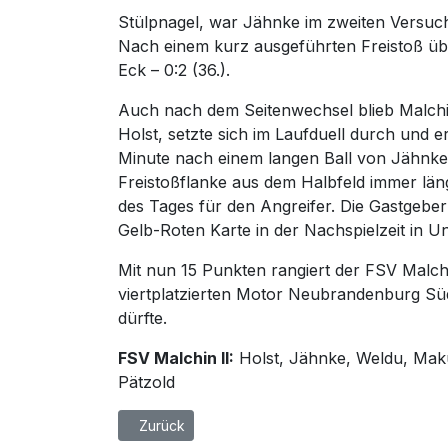
Stülpnagel, war Jähnke im zweiten Versuch
Nach einem kurz ausgeführten Freistoß üb
Eck – 0:2 (36.).
Auch nach dem Seitenwechsel blieb Malchi
Holst, setzte sich im Laufduell durch und e
Minute nach einem langen Ball von Jähnke 
Freistoßflanke aus dem Halbfeld immer läng
des Tages für den Angreifer. Die Gastgeb
Gelb-Roten Karte in der Nachspielzeit in U
Mit nun 15 Punkten rangiert der FSV Malch
viertplatzierten Motor Neubrandenburg Sü
dürfte.
FSV Malchin II:
Holst, Jähnke, Weldu, Maku
Pätzold
Vorheriger Beitrag: FSV Malchin II behält im Top
Zurück